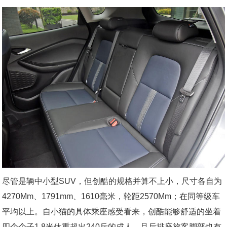
尽管是辆中小型SUV，但创酷的规格并算不上小，尺寸各自为
4270Mm、1791mm、1610毫米，轮距2570Mm；在同等级车
平均以上。自小猫的具体乘座感受看来，创酷能够舒适的坐着
四个个子1.8米休重超出240斤的成人，且后排座旅客脚部也有