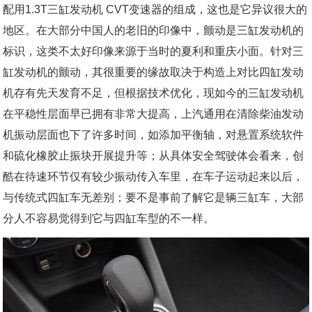
配用1.3T三缸发动机 CVT变速器的组成，这也是它异议很大的
地区。在大部分中国人的老旧的印像中，颤动是三缸发动机的
标识，这类不太好印像来源于当时的夏利和重庆小面。针对三
缸发动机的颤动，其很重要的缘故取决于构造上对比四缸发动
机存有先天发育不足，但根据技术优化，现如今的三缸发动机
在平稳性层面早已拥有非常大提高，上汽通用在清除柴油发动
机振动层面也下了许多时间，如添加平衡轴，对悬置系统软件
和硫化橡胶止振块开展提升等；从具体安全驾驶体会看来，创
酷在待速环节仅有较少振动传入车里，在车子运动起来以后，
与传统式四缸车无差别；要不是事前了解它是辆三缸车，大部
分人不容易觉得到它与四缸车型的不一样。