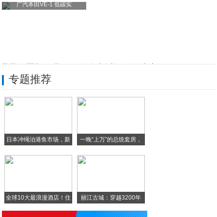
广汽本田VE-1 低碳实
世界冠军胡亚丹3·18现身直播间，舒达床
专题推荐
悟空出行携手融创文化梦之城、哈弗品牌发布
招行信用卡多措并举共促消费公平
百胜软件胜通-Adaptor打印通，高效
日本冲绳泊港鱼市场，新
一晚“上万”的总统套房，
新豪轩门窗再度携手中国平安，全方位守护美
鲜
向微生物要蛋白，安琪酵母蛋白将扛起替代蛋
全球10大最浪漫酒店！住
丽江古城：穿越3200年