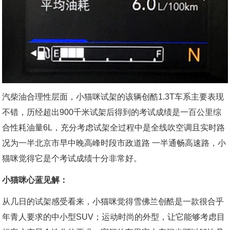
汽柴油合理性层面，小猫咪试架的该辆创酷1.3T车系主要表现
不错，历经超出900千米试架后得到的考试成绩是一百公里综
合性耗油量6L，充分考虑试架全过程中是全线吹空调且实时路
况为一半北京市早中晚高峰时段市政道路 一半通畅高速路，小
猫咪觉得它是个考试成绩十分非常好。
小猫咪心蓝见解：
从几日的试架感受看来，小猫咪觉得雪佛兰创酷是一款很合乎
年青人要求的中小型SUV；运动时尚的外型，让它能够考虑目