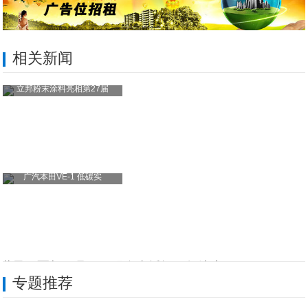
相关新闻
立邦粉末涂料亮相第27届
广汽本田VE-1 低碳实
世界冠军胡亚丹3·18现身直播间，舒达床
专题推荐
悟空出行携手融创文化梦之城、哈弗品牌发布