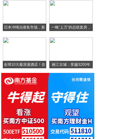
招行信用卡多措并举共促消费公平
百胜软件胜通-Adaptor打印通，高效
日本冲绳泊港鱼市场，新
一晚“上万”的总统套房，
新豪轩门窗再度携手中国平安，全方位守护美
鲜
向微生物要蛋白，安琪酵母蛋白将扛起替代蛋
全球10大最浪漫酒店！住
丽江古城：穿越3200年