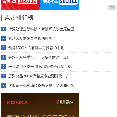
广告
点击排行榜
污泥处理全新科技：弈晨环境软土原位固
1
敏涵大爱刘敏董事长的故事
2
预算1500左右有哪些可推荐的手机
3
买双卡双待手机，一定要了解这一点!
4
一机多用不换号 细数那些双卡双待手机
5
迈测出品300米高精度专业测距仪，户
6
这四家手机卖场拉横幅吆喝！华为和小米
7