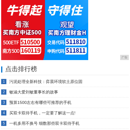
广告
点击排行榜
污泥处理全新科技：弈晨环境软土原位固
1
敏涵大爱刘敏董事长的故事
2
预算1500左右有哪些可推荐的手机
3
买双卡双待手机，一定要了解这一点!
4
一机多用不换号 细数那些双卡双待手机
5