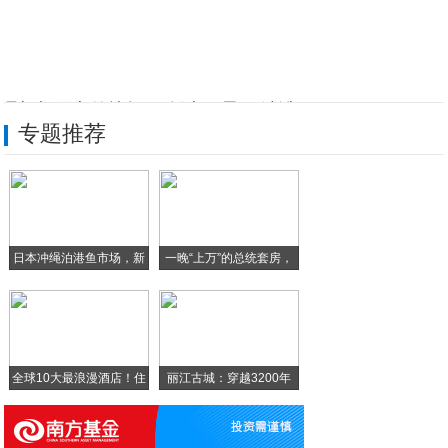
理想与现实的抉择 两版本三星S9选谁？!
专题推荐
全面屏手机成为一种流行趋势，这三款年度旗
Sony 5G手机首度亮相 支援sub
刚进中国的 Bluesound 无线音响
日本冲绳泊港鱼市场，新
一晚“上万”的总统套房，
三星S9详细配置完全曝光 或2月27日发
鲜
上海打造具有“国际范”的不夜城!
全球10大最浪漫酒店！住
丽江古城：穿越3200年