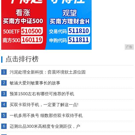
广告
点击排行榜
污泥处理全新科技：弈晨环境软土原位固
1
敏涵大爱刘敏董事长的故事
2
预算1500左右有哪些可推荐的手机
3
买双卡双待手机，一定要了解这一点!
4
一机多用不换号 细数那些双卡双待手机
5
迈测出品300米高精度专业测距仪，户
6