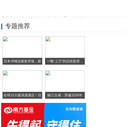
理想与现实的抉择 两版本三星S9选谁？!
专题推荐
全面屏手机成为一种流行趋势，这三款年度旗
Sony 5G手机首度亮相 支援sub
刚进中国的 Bluesound 无线音响
日本冲绳泊港鱼市场，新
一晚“上万”的总统套房，
三星S9详细配置完全曝光 或2月27日发
鲜
上海打造具有“国际范”的不夜城!
全球10大最浪漫酒店！住
丽江古城：穿越3200年