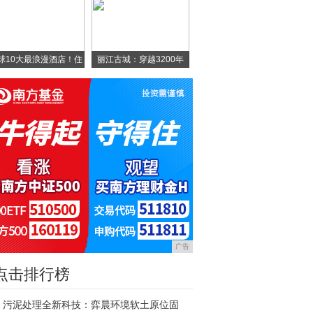
球10大最浪漫酒店！住
丽江古城：穿越3200年
广告
点击排行榜
污泥处理全新科技：弈晨环境软土原位固