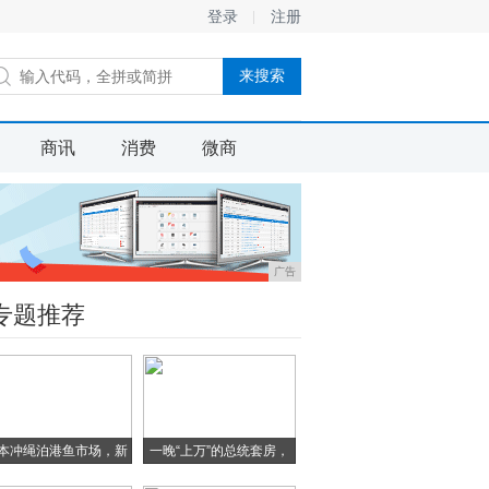
登录
注册
商讯
消费
微商
广告
专题推荐
本冲绳泊港鱼市场，新
一晚“上万”的总统套房，
鲜