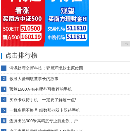
广告
点击排行榜
污泥处理全新科技：弈晨环境软土原位固
1
敏涵大爱刘敏董事长的故事
2
预算1500左右有哪些可推荐的手机
3
买双卡双待手机，一定要了解这一点!
4
一机多用不换号 细数那些双卡双待手机
5
迈测出品300米高精度专业测距仪，户
6