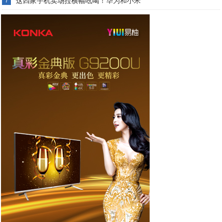
这四家手机卖场拉横幅吆喝！华为和小米
7