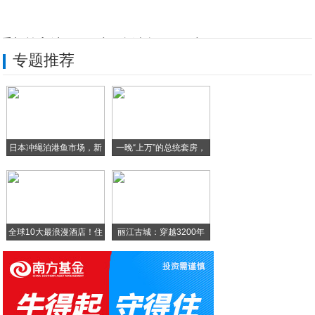
手机输入法，00 后用全键盘，90 后用
专题推荐
多家银行上百万数据泄露？各大银行的最新回
10图读懂乐视一口气发布的四款产品：手机
小巧精悍的索尼Z5C值的买吗？｜手机解答
日本冲绳泊港鱼市场，新
一晚“上万”的总统套房，
手机族软件忠诚度提升 互联网巨头欲排兵布
鲜
Opera浏览器更新支持VR 可用HTC
全球10大最浪漫酒店！住
丽江古城：穿越3200年