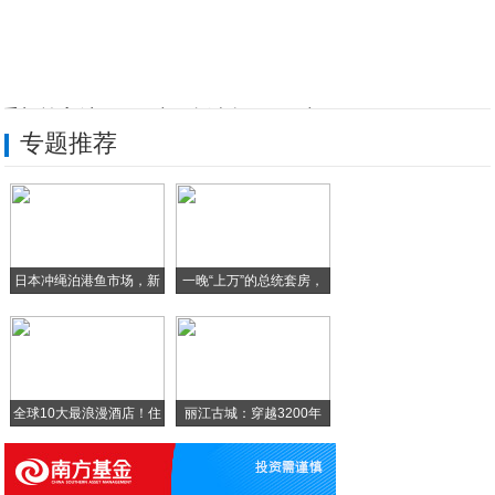
手机输入法，00 后用全键盘，90 后用
专题推荐
多家银行上百万数据泄露？各大银行的最新回
10图读懂乐视一口气发布的四款产品：手机
小巧精悍的索尼Z5C值的买吗？｜手机解答
日本冲绳泊港鱼市场，新
一晚“上万”的总统套房，
手机族软件忠诚度提升 互联网巨头欲排兵布
鲜
Opera浏览器更新支持VR 可用HTC
全球10大最浪漫酒店！住
丽江古城：穿越3200年