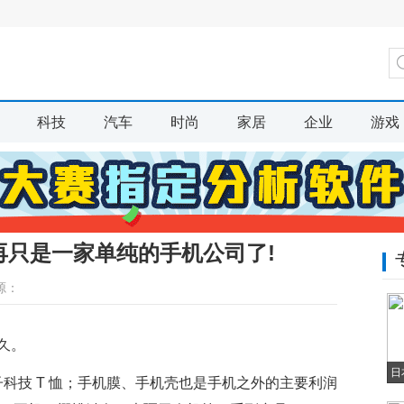
科技
汽车
时尚
家居
企业
游戏
再只是一家单纯的手机公司了!
源：
久。
日
子科技 T 恤；手机膜、手机壳也是手机之外的主要利润