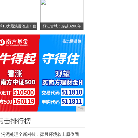
球10大最浪漫酒店！住
丽江古城：穿越3200年
广告
点击排行榜
污泥处理全新科技：弈晨环境软土原位固