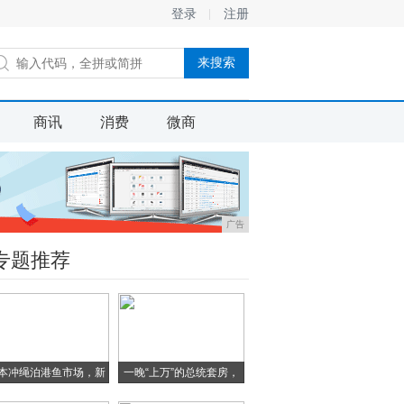
登录
注册
商讯
消费
微商
广告
专题推荐
本冲绳泊港鱼市场，新
一晚“上万”的总统套房，
鲜