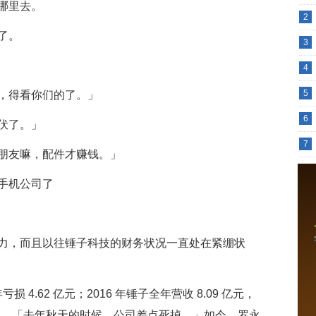
哪里去。
2
了。
3
4
5
，得看你们的了。」
6
伏了。」
7
朋友嘛，配件才赚钱。」
力，而且以往锤子科技的财务状况一直处在紧绷状
 4.62 亿元；2016 年锤子全年营收 8.09 亿元，
4 亿元。「去年秋天的时候，公司差点死掉。」如今，罗永