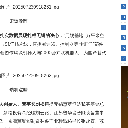
2
3
宋涛致辞
4
以扎实数据展现扎根无锡的决心：
“无锡基地1万平米空
5
与SMT贴片线，直指减速器、控制器等‘卡脖子’部件
6
0套协作码垛机器人与2000套并联机器人，为国产替代
7
瑞狮点睛
人创始人、董事长刘松涛
携无锡惠萃恒益私募基金总
、新松投资总经理刘云路、江苏普华盛智能装备董事
华、京津冀智能制造装备产业联盟秘书长张欢喜、苏