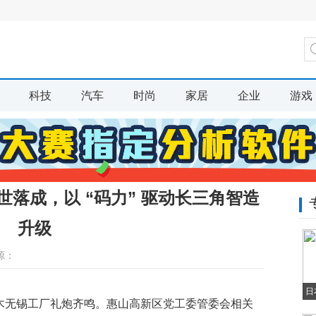
科技
汽车
时尚
家居
企业
游戏
落成，以 “码力” 驱动长三角智造
升级
源：
日
童木无锡工厂礼炮齐鸣。惠山高新区党工委管委会相关