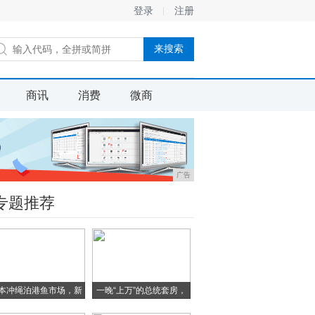
登录
注册
商讯
消费
微商
广告
专题推荐
本冲绳泊港鱼市场，新
一晚“上万”的总统套房，
鲜