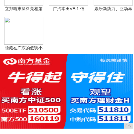
立邦粉末涂料亮相第
广汽本田VE-1 低
娱乐新势力、互动再
2
升
隐藏在广东的低调小
岛
广告