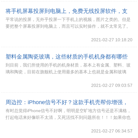
将手机屏幕投屏到电脑上，免费无线投屏软件，支
平常说的投屏，无外乎投屏一下手机上的视频，图片之类的。但是
持PC、IOS、安卓!
要把整个屏幕投屏到电脑上，而且可以实时操作，就不太常见了。
无线投屏软件大部分都是收费的，今天带来这款幕
2021-02-27 10:18:20
塑料金属陶瓷玻璃，这些材质的手机机身都有哪些
到目前，我们所使用的手机的机身材质，基本上有金属、塑料、玻
优点和不足？!
璃和陶瓷，目前在旗舰机上使用最多的基本上也就是金属和玻璃
了，由于陶瓷工艺比较复杂，所以小米也只有在
2021-02-27 09:03:57
周边控：iPhone信号不好？这款手机壳帮你增强，
有时总觉得iPhone信号不好啊，明明是空旷地方信号还是不满格，
还省电哟！!
打起电话来好像听不太清，又死活找不到问题所在！！！如果你也
遇到过上面说过的问题，不妨围观下这款由
2021-02-27 06:34:57