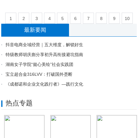
1
2
3
4
5
6
7
8
9
10
最新要闻
11
12
13
14
15
抖音电商全域经营｜五大维度，解锁好生
特级教师胡庆彪分享初升高衔接避坑指南
湖南女子学院“懿心美绘”社会实践团
宝立超合金316LVV：打破国外垄断
《成都诺和企业文化践行者》—践行文化
热点专题