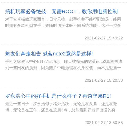
搞机玩家必备绝技—无需ROOT，教你用电脑控制
对于安卓极致玩家而言，日常只搞一部手机并不能得到满足，能同
多部手机!
时拥有多款机型在手，并随时切换体验不同系统功能，这种一控多
的体验或许才是他们的极限追求。
2021-02-27 15:49:22
魅友们奔走相告 魅蓝note2竟然是这样!
手机之家资讯中心5月27日消息，昨天被曝光的魅蓝note2真机照遭
到一些网友的质疑，因为照片中电源键在机身左侧，而不是魅族一
贯坚持的机身上方。但现在有证据表明，
2021-02-27 15:20:33
罗永浩心中的好手机是什么样子？再谈坚果R1!
最近一些日子，罗永浩似乎格外活跃，无论是在头条，还是在微
博，无论是在正午，还是在凌晨3点，总能看到罗老师出没的身
影。不知从什么时候起，罗老师就再次走进人们的视线
2021-02-27 13:50:55