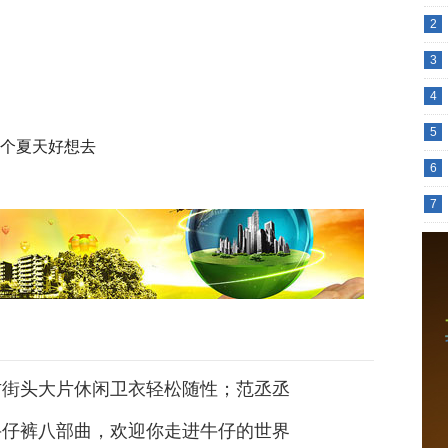
2
3
4
5
6
7
古街头大片休闲卫衣轻松随性；范丞丞
牛仔裤八部曲，欢迎你走进牛仔的世界