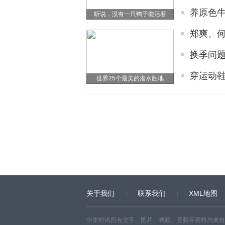
养原色
听说，没有一只鸭子能活着
郑爽、何
换季问题
穿运动
世界25个最美的潜水胜地
关于我们
联系我们
XML地图
中华时讯所有文字、图片、视频、音频等资料均来自