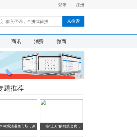
登录
注册
商讯
消费
微商
广告
专题推荐
本冲绳泊港鱼市场，新
一晚“上万”的总统套房，
鲜