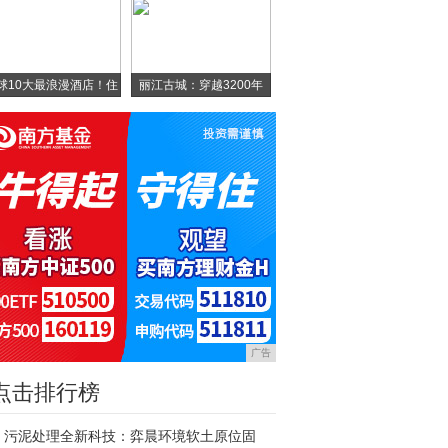
球10大最浪漫酒店！住
丽江古城：穿越3200年
广告
点击排行榜
污泥处理全新科技：弈晨环境软土原位固